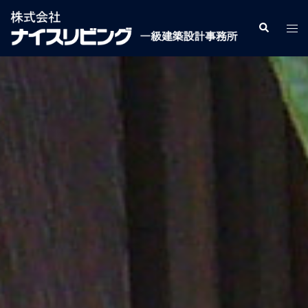
コ
ン
検
ト
索
テ
グ
ン
ル
ツ
メ
へ
ニ
ス
ュ
キ
ー
ッ
プ