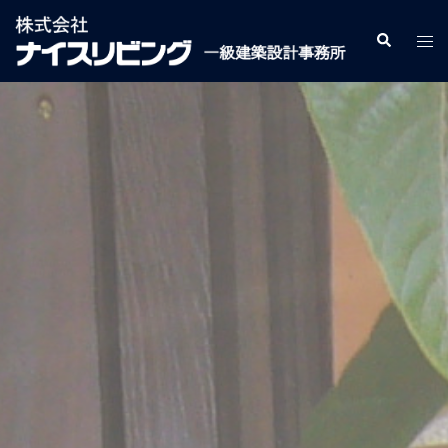
コ
ン
検
ト
索
テ
グ
ン
ル
ツ
メ
へ
ニ
ス
ュ
キ
ー
ッ
プ