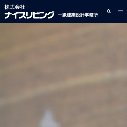
コ
ン
検
ト
索
テ
グ
ン
ル
ツ
メ
へ
ニ
ス
ュ
キ
ー
ッ
プ