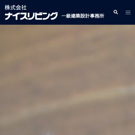
コ
ン
検
ト
索
テ
グ
ン
ル
ツ
メ
へ
ニ
ス
ュ
キ
ー
ッ
プ