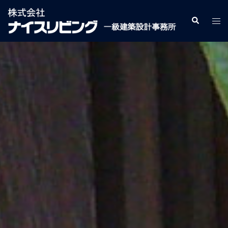
コ
ン
検
ト
索
テ
グ
ン
ル
ツ
メ
へ
ニ
ス
ュ
キ
ー
ッ
プ