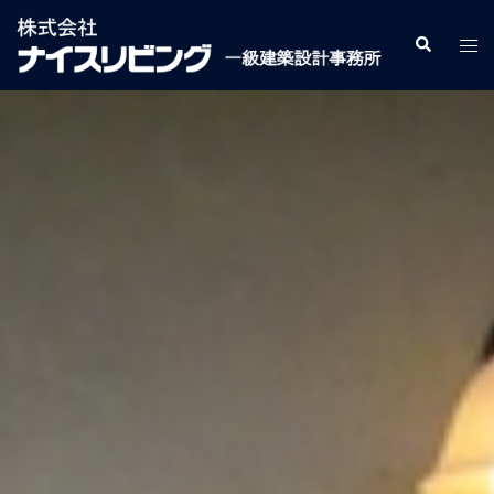
コ
ン
検
ト
索
テ
グ
ン
ル
ツ
メ
へ
ニ
ス
ュ
キ
ー
ッ
プ