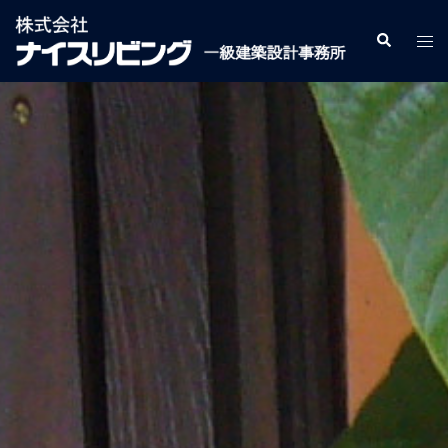
コ
ン
検
ト
索
テ
グ
ン
ル
ツ
メ
へ
ニ
ス
ュ
キ
ー
ッ
プ