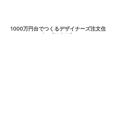
1000万円台でつくるデザイナーズ注文住
宅!!【提案型】
新築住
宅はシン
プルなデ
ザインに
して、使
う材料や
設備もあ
る程度統
一する事
により、建築費を抑えることが出来ます。当社では天
井高さ一つ取っても、ボードの寸法から逆算して端材